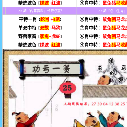
精选波色
绿波
+红波
④肖中特：
鼠兔猪
马
收藏
【
】
209期『内幕资料』长跟必赢！
209期
『必中生肖』
平特一肖
蛇肖
+
4尾
⑨肖中特：
鼠兔
猪
马龙
【
】
单双中特
双数
+马狗
⑦肖中特：
鼠兔
猪
马龙
【
】
野兽家畜
家禽
+虎蛇
⑥肖中特：
鼠兔
猪
马龙
【
】
精选波色
绿波+
红波
④肖中特：
鼠兔
猪
马
收藏
【
】