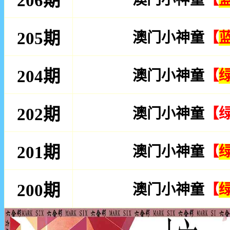
206
期
205
期
澳门小神童
【
204
期
澳门小神童
【
202
期
澳门小神童
【
201
期
澳门小神童
【
200
期
澳门小神童
【