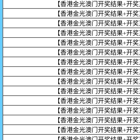
【香港金光澳门开奖结果+开奖
【香港金光澳门开奖结果+开奖
【香港金光澳门开奖结果+开奖
【香港金光澳门开奖结果+开奖
【香港金光澳门开奖结果+开奖
【香港金光澳门开奖结果+开奖
【香港金光澳门开奖结果+开奖
【香港金光澳门开奖结果+开奖
【香港金光澳门开奖结果+开奖
【香港金光澳门开奖结果+开奖
【香港金光澳门开奖结果+开奖
【香港金光澳门开奖结果+开奖
【香港金光澳门开奖结果+开奖
【香港金光澳门开奖结果+开奖
【香港金光澳门开奖结果+开奖