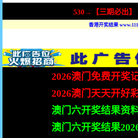
530→【三期必出
香港开奖结果 www.1111
2026澳门免费开奖
2026澳门天天开好
澳门六开奖结果资料
澳门六开奖结果20