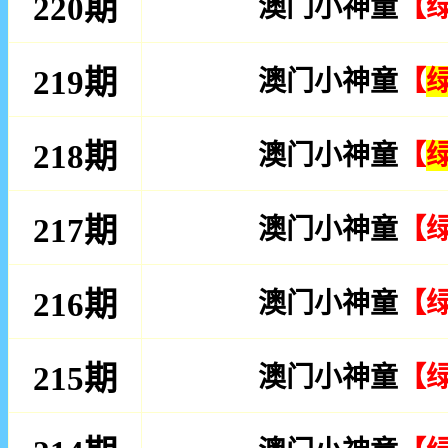
220
期
澳门小神童
【
219
期
澳门小神童
【
218
期
澳门小神童
【
217
期
澳门小神童
【
216
期
澳门小神童
【
215
期
澳门小神童
【