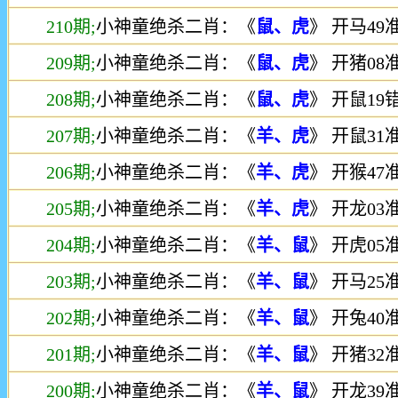
210期;
小神童绝杀二肖：《
鼠、虎
》 开马49
209期;
小神童绝杀二肖：《
鼠、虎
》 开猪08
208期;
小神童绝杀二肖：《
鼠、虎
》 开鼠19
207期;
小神童绝杀二肖：《
羊、虎
》 开鼠31
206期;
小神童绝杀二肖：《
羊、虎
》 开猴47
205期;
小神童绝杀二肖：《
羊、虎
》 开龙03
204期;
小神童绝杀二肖：《
羊、鼠
》 开虎05
203期;
小神童绝杀二肖：《
羊、鼠
》 开马25
202期;
小神童绝杀二肖：《
羊、鼠
》 开兔40
201期;
小神童绝杀二肖：《
羊、鼠
》 开猪32
200期;
小神童绝杀二肖：《
羊、鼠
》 开龙39