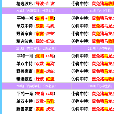
精选波色
绿波+红波
④肖中特：
鼠兔猪
马
收藏
【
】
214期『内幕资料』长跟必赢！
214期
『必中生肖』
平特一肖
蛇肖
+
4尾
⑨肖中特：
鼠
兔
猪
马龙
【
】
单双中特
双数
+马狗
⑦肖中特：
鼠
兔
猪
马龙
【
】
野兽家畜
家禽
+虎蛇
⑥肖中特：
鼠
兔
猪
马龙
【
】
精选波色
绿波+红波
④肖中特：
鼠
兔
猪马
收藏
【
】
211期『内幕资料』长跟必赢！
211期
『必中生肖』
平特一肖
蛇肖
+4尾
⑨肖中特：
鼠兔猪
马
龙
【
】
单双中特
双数+
马
狗
⑦肖中特：
鼠兔猪
马
龙
【
】
野兽家畜
家禽
+虎蛇
⑥肖中特：
鼠兔猪
马
龙
【
】
精选波色
绿波+
红波
④肖中特：
鼠兔猪
马
收藏
【
】
210期『内幕资料』长跟必赢！
210期
『必中生肖』
平特一肖
蛇肖 +4尾
⑨肖中特：
鼠兔猪
马
龙
【
】
单双中特
双数+
马狗
⑦肖中特：
鼠兔猪
马
龙
【
】
野兽家畜
家禽
+虎蛇
⑥肖中特：
鼠兔猪
马
龙
【
】