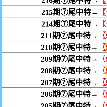
216期⑦尾中特→
〖9
215期⑦尾中特→
〖
214期⑦尾中特→
〖
211期⑦尾中特→
〖9
210期⑦尾中特→
〖
209期⑦尾中特→
〖9
208期⑦尾中特→
〖
207期⑦尾中特→
〖9
206期⑦尾中特→
〖9
205期⑦尾中特→
〖9