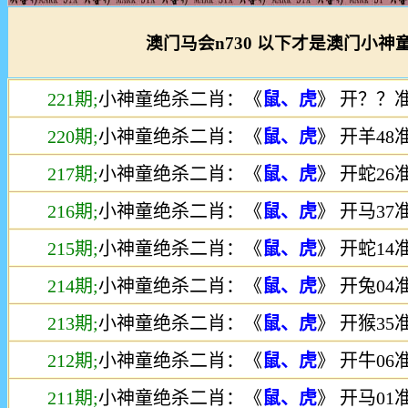
澳门马会n730 以下才是澳门小
221期;
小神童绝杀二肖：《
鼠、虎
》 开？？
220期;
小神童绝杀二肖：《
鼠、虎
》 开羊48
217期;
小神童绝杀二肖：《
鼠、虎
》 开蛇26
216期;
小神童绝杀二肖：《
鼠、虎
》 开马37
215期;
小神童绝杀二肖：《
鼠、虎
》 开蛇14
214期;
小神童绝杀二肖：《
鼠、虎
》 开兔04
213期;
小神童绝杀二肖：《
鼠、虎
》 开猴35
212期;
小神童绝杀二肖：《
鼠、虎
》 开牛06
211期;
小神童绝杀二肖：《
鼠、虎
》 开马01