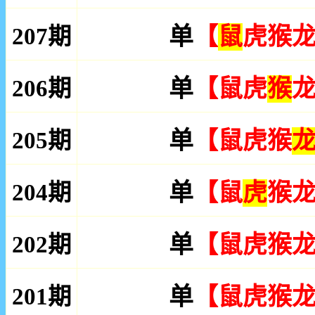
207期
单
【
鼠
虎猴
206期
单
【鼠虎
猴
205期
单
【鼠虎猴
204期
单
【鼠
虎
猴
202期
单
【鼠虎猴
201期
单
【鼠虎猴