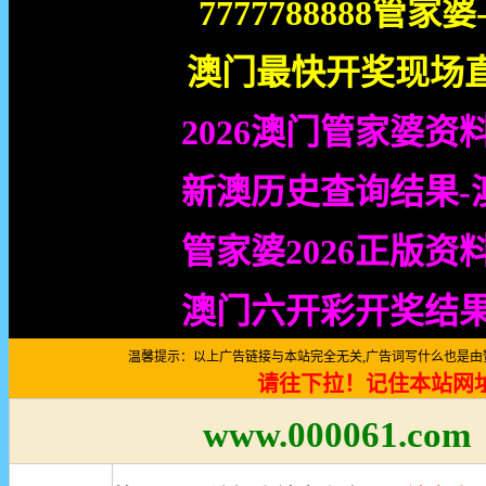
7777788888管
澳门最快开奖现场直
2026澳门管家婆
新澳历史查询结果-
管家婆2026正版资
澳门六开彩开奖结果
温馨提示：
以上广告链接与本站完全无关,广告词写什么也是由
请往下拉！记住本站网
www.000061