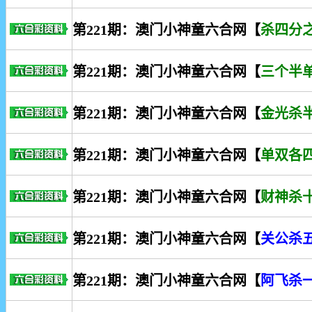
第221期：澳门小神童六合网【
杀四分
第221期：澳门小神童六合网【
三个半
第221期：澳门小神童六合网【
金光杀
第221期：澳门小神童六合网【
单双各
第221期：澳门小神童六合网【
财神杀
第221期：澳门小神童六合网【
关公杀
第221期：澳门小神童六合网【
阿飞杀